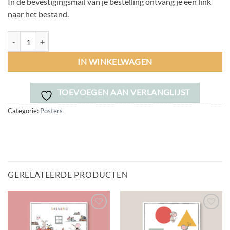
In de bevestigingsmail van je bestelling ontvang je een link
naar het bestand.
Poster Kinderboekenweek (download) aantal
IN WINKELWAGEN
TOEVOEGEN AAN VERLANGLIJST
Categorie:
Posters
GERELATEERDE PRODUCTEN
Toevoegen
Toevoegen
aan
aan