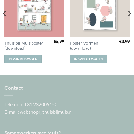
verlanglijst
verlanglijst
€
5,99
€
3,99
Thuis bij Muis poster
Poster Vormen
(download)
(download)
IN WINKELWAGEN
IN WINKELWAGEN
Contact
Telefoon:
+31 232005150
E-mail:
webshop@thuisbijmuis.nl
Samenwerken met Muis?