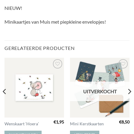
NIEUW!
Minikaartjes van Muis met piepkleine envelopjes!
GERELATEERDE PRODUCTEN
Toevoegen
Toevoegen
aan
aan
verlanglijst
verlanglijst
UITVERKOCHT
€
1,95
€
8,50
Wenskaart ‘Hoera’
Mini Kerstkaarten