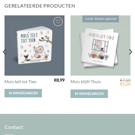
GERELATEERDE PRODUCTEN
Toevoegen
Toevoegen
aan
aan
verlanglijst
verlanglijst
€
8,99
€
7,50
Muis telt tot Tien
Muis blijft Thuis
Oorspro
Hu
€
5,00
prijs
pr
was:
is:
IN WINKELWAGEN
IN WINKELWAGEN
€7,50.
€5
Contact