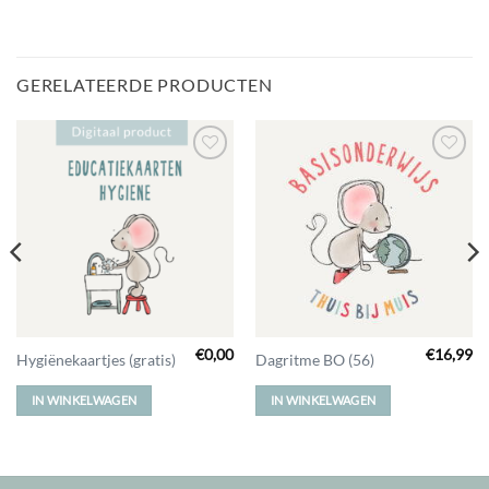
GERELATEERDE PRODUCTEN
Toevoegen
Toevoegen
aan
aan
verlanglijst
verlanglijst
€
0,00
€
16,99
Hygiënekaartjes (gratis)
Dagritme BO (56)
IN WINKELWAGEN
IN WINKELWAGEN