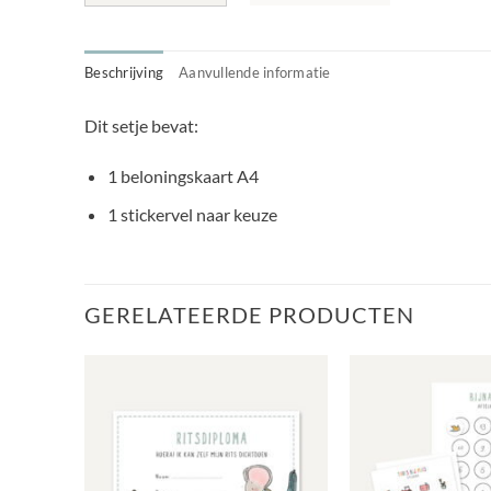
Beschrijving
Aanvullende informatie
Dit setje bevat:
1 beloningskaart A4
1 stickervel naar keuze
GERELATEERDE PRODUCTEN
evoegen
Toevoegen
aan
aan
langlijst
verlanglijst