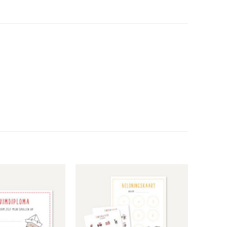
Toevoegen
Toevoegen
aan
aan
verlanglijst
verlanglijst