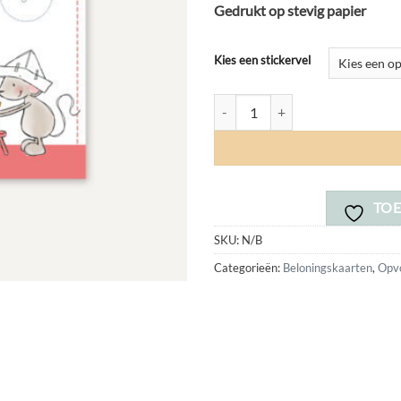
Gedrukt op stevig papier
Kies een stickervel
Beloningskaart Opruimen aantal
TOE
SKU:
N/B
Categorieën:
Beloningskaarten
,
Opv