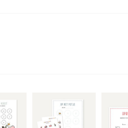
Toevoegen
Toevoegen
aan
aan
verlanglijst
verlanglijst