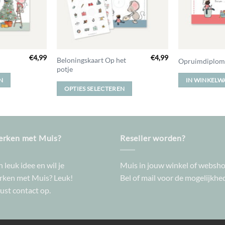
€
4,99
€
4,99
Dit
Beloningskaart Op het
Opruimdiplom
potje
product
N
IN WINKELW
heeft
OPTIES SELECTEREN
meerdere
variaties.
Deze
optie
rken met Muis?
Reseller worden?
kan
gekozen
worden
 leuk idee en wil je
Muis in jouw winkel of websh
op
ken met Muis? Leuk!
Bel of mail voor de mogelijkhe
de
st contact op.
productpagina