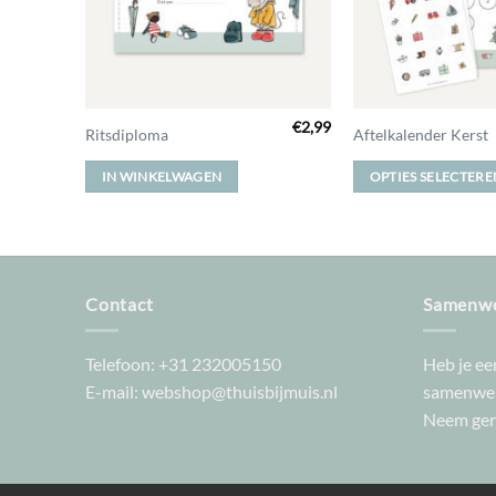
€
16,99
€
2,99
Dit
Ritsdiploma
Aftelkalender Kerst
product
IN WINKELWAGEN
OPTIES SELECTERE
heeft
meerdere
variaties.
Deze
optie
Contact
Samenwe
kan
gekozen
worden
Telefoon:
+31 232005150
Heb je een
op
E-mail:
webshop@thuisbijmuis.nl
samenwer
de
Neem geru
productpagina