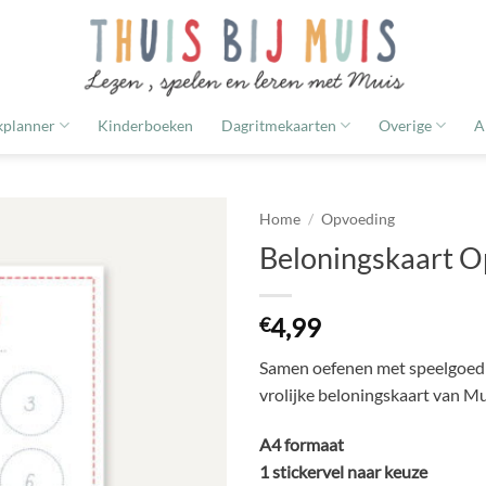
planner
Kinderboeken
Dagritmekaarten
Overige
A
Home
/
Opvoeding
Beloningskaart 
TOEVOEGEN
AAN
4,99
€
VERLANGLIJST
Samen oefenen met speelgoed 
vrolijke beloningskaart van Mu
A4 formaat
1 stickervel naar keuze