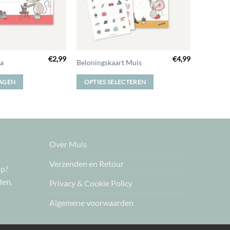
€
2,99
€
4,99
Dit
a
Beloningskaart Muis
product
AGEN
OPTIES SELECTEREN
heeft
meerdere
variaties.
Deze
optie
Over Muis
kan
gekozen
Verzenden en Retour
worden
op?
op
den.
Privacy & Cookie Policy
de
Algemene voorwaarden
productpagina